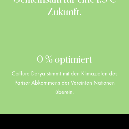
Zukunft.
0 % optimiert
Coiffure Derya stimmt mit den Klimazielen des
Pariser Abkommens der Vereinten Nationen
überein.